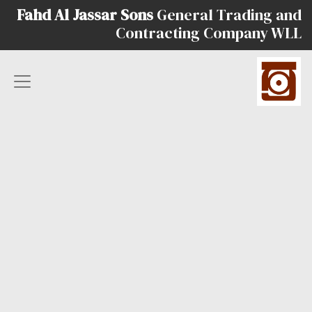
Fahd Al Jassar Sons
General Trading and
Contracting Company WLL