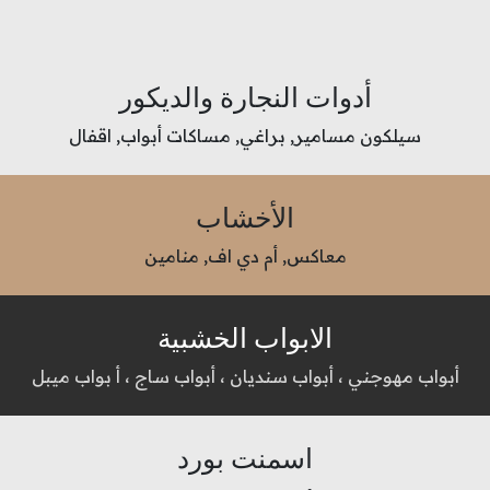
أدوات النجارة والديكور
سيلكون مسامير, براغي, مساكات أبواب, اقفال
الأخشاب
معاكس, أم دي اف, منامين
الابواب الخشبية
أبواب مهوجني ، أبواب سنديان ، أبواب ساج ، أ بواب ميبل
اسمنت بورد