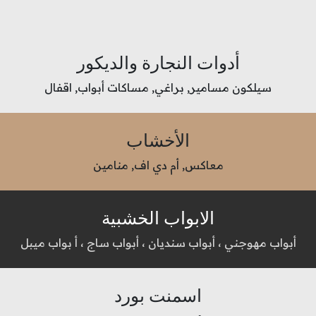
أدوات النجارة والديكور
سيلكون مسامير, براغي, مساكات أبواب, اقفال
الأخشاب
معاكس, أم دي اف, منامين
الابواب الخشبية
أبواب مهوجني ، أبواب سنديان ، أبواب ساج ، أ بواب ميبل
اسمنت بورد