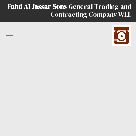
Fahd Al Jassar Sons
General Trading and
Contracting Company WLL